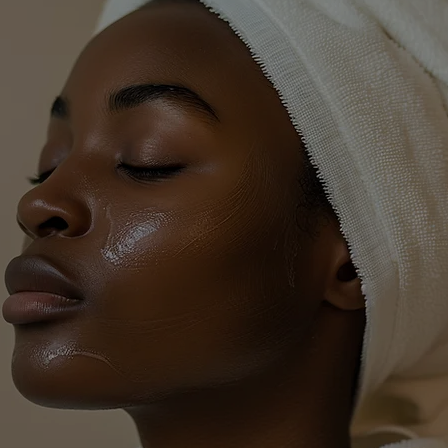
tta, asiantuntevasti.
A